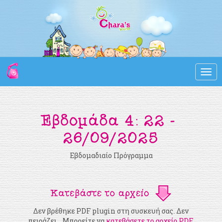
Togg
navi
Εβδομαδιαίο Πρόγραμμα
Δεν βρέθηκε PDF plugin στη συσκευή σας. Δεν
πειράζει... Μπορείτε να
κατεβάσετε το αρχείο PDF