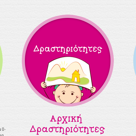
 0-
μα